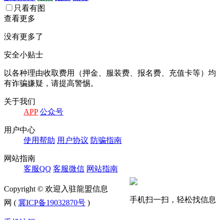
只看有图
查看更多
没有更多了
安全小贴士
以各种理由收取费⽤（押⾦、服装费、报名费、充值卡等）均
有诈骗嫌疑，请提⾼警惕。
关于我们
APP
公众号
⽤户中⼼
使⽤帮助
⽤户协议
防骗指南
⽹站指南
客服QQ
客服微信
⽹站指南
Copyright © 欢迎入驻龍盟信息
手机扫一扫，轻松找信息
网 (
冀ICP备19032870号
)