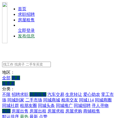
⾸⻚
求职招聘
房屋租售
立即登录
发布信息
地区：
全部
青龙
全青龙
分类：
不限
招聘求职
房屋租售
汽车交易
生意转让
爱心助农
零工市
场
同城到家
二手市场
同城商城
相亲交友
同城114
同城商圈
同城社群
租朋友圈
同城头条
同城推广
同城招聘
寻人寻物
全部
房屋出售
房屋出租
房屋求租
房屋求购
商铺租售
默认排序
最热
最新
点赞